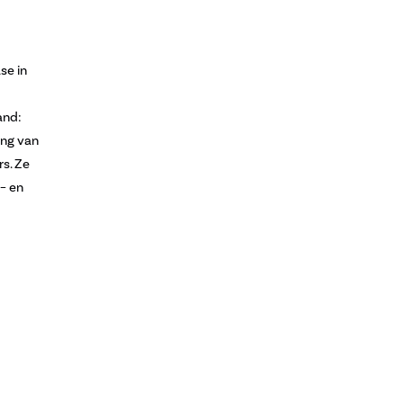
se in
and:
ing van
s. Ze
– en