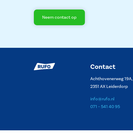
Neem contact op
Contact
Achthovenerweg 19A,
2351 AX Leiderdorp
info@rufo.nl
071 – 541 40 95