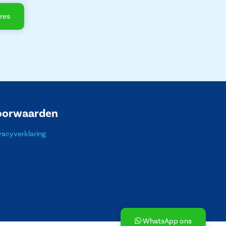
res
oorwaarden
vacyverklaring
WhatsApp ons