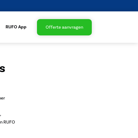
RUFO App
Offerte aanvragen
s
ner
,
van RUFO