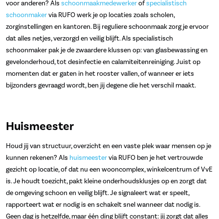
voor anderen? Als
schoonmaakmedewerker
of
specialistisch
schoonmaker
via RUFO werk je op locaties zoals scholen,
zorginstellingen en kantoren. Bij reguliere schoonmaak zorg je ervoor
dat alles netjes, verzorgd en veilig blijft. Als specialistisch
schoonmaker pak je de zwaardere klussen op: van glasbewassing en
gevelonderhoud, tot desinfectie en calamiteitenreiniging. Juist op
momenten dat er gaten in het rooster vallen, of wanneer er iets
bijzonders gevraagd wordt, ben jij degene die het verschil maakt.
Huismeester
Houd jij van structuur, overzicht en een vaste plek waar mensen op je
kunnen rekenen? Als
huismeester
via RUFO ben je het vertrouwde
gezicht op locatie, of dat nu een wooncomplex, winkelcentrum of VvE
is. Je houdt toezicht, pakt kleine onderhoudsklusjes op en zorgt dat
de omgeving schoon en veilig blijft. Je signaleert wat er speelt,
rapporteert wat er nodig is en schakelt snel wanneer dat nodig is.
Geen dag is hetzelfde, maar één ding blijft constant: jij zorgt dat alles