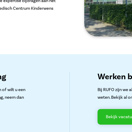
expertise bijdragen aan het
 Medisch Centrum Kinderwens
ng
Werken b
 of wilt u een
Bij RUFO zijn we 
ng, neem dan
weten. Bekijk al o
Bekijk vacatu