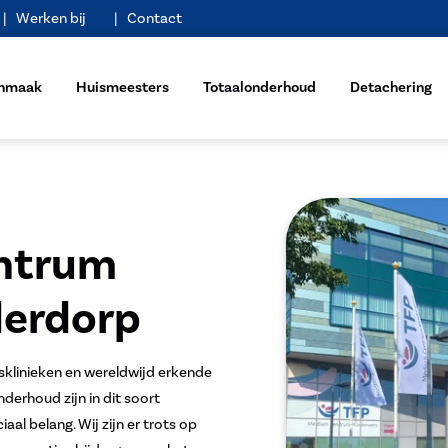
Werken bij
Contact
nmaak
Huismeesters
Totaalonderhoud
Detachering
ntrum
derdorp
sklinieken en wereldwijd erkende
erhoud zijn in dit soort
iaal belang. Wij zijn er trots op